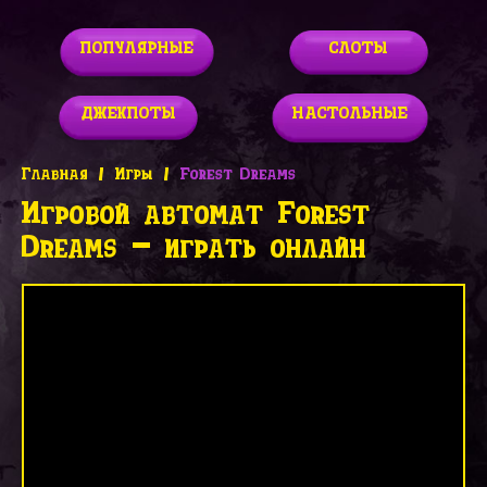
ПОПУЛЯРНЫЕ
СЛОТЫ
ДЖЕКПОТЫ
НАСТОЛЬНЫЕ
Главная
Игры
Forest Dreams
Игровой автомат Forest
Dreams - играть онлайн