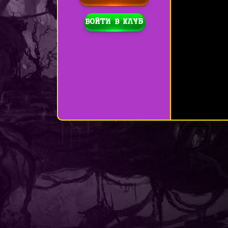
ВОЙТИ В КЛУБ