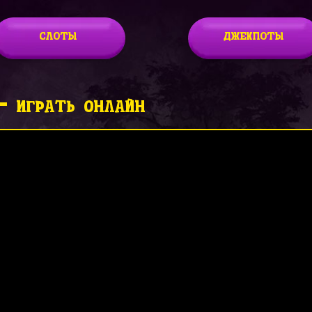
СЛОТЫ
ДЖЕКПОТЫ
- играть онлайн